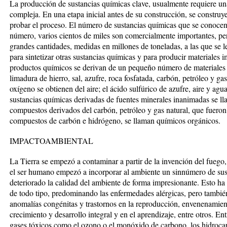
La producción de sustancias químicas clave, usualmente requiere una 
compleja. En una etapa inicial antes de su construcción, se construy
probar el proceso. El número de sustancias químicas que se conocen 
número, varios cientos de miles son comercialmente importantes, p
grandes cantidades, medidas en millones de toneladas, a las que se 
para sintetizar otras sustancias químicas y para producir materiales
productos químicos se derivan de un pequeño número de materiales b
limadura de hierro, sal, azufre, roca fosfatada, carbón, petróleo y gas
oxígeno se obtienen del aire; el ácido sulfúrico de azufre, aire y agua
sustancias químicas derivadas de fuentes minerales inanimadas se l
compuestos derivados del carbón, petróleo y gas natural, que fueron
compuestos de carbón e hidrógeno, se llaman químicos orgánicos.
IMPACTOAMBIENTAL
La Tierra se empezó a contaminar a partir de la invención del fuego,
el ser humano empezó a incorporar al ambiente un sinnúmero de su
deteriorado la calidad del ambiente de forma impresionante. Esto ha
de todo tipo, predominando las enfermedades alérgicas, pero tambi
anomalías congénitas y trastornos en la reproducción, envenenamient
crecimiento y desarrollo integral y en el aprendizaje, entre otros. En
gases tóxicos como el ozono o el monóxido de carbono, los hidrocarb