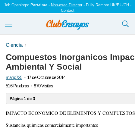
Job Openings:
Part-time
-
Non-exec Director
- Fully Remote UK/EU/CH -
Contact
Ensayos y trabajos
Ciencia
Compuestos Inorganicos Impac
Registrarse
Ambiental Y Social
Iniciar sesión
marijo725
17 de Octubre de 2014
Contáctenos
516 Palabras
870 Visitas
Página 1 de 3
IMPACTO ECONOMICO DE ELEMENTOS Y COMPUESTOS
Sustancias químicas comercialmente importantes