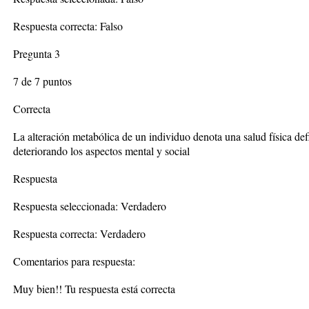
Respuesta correcta: Falso
Pregunta 3
7 de 7 puntos
Correcta
La alteración metabólica de un individuo denota una salud física de
deteriorando los aspectos mental y social
Respuesta
Respuesta seleccionada: Verdadero
Respuesta correcta: Verdadero
Comentarios para respuesta:
Muy bien!! Tu respuesta está correcta