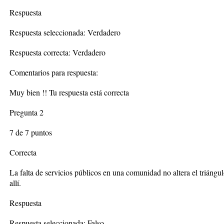
Respuesta
Respuesta seleccionada: Verdadero
Respuesta correcta: Verdadero
Comentarios para respuesta:
Muy bien !! Tu respuesta está correcta
Pregunta 2
7 de 7 puntos
Correcta
La falta de servicios públicos en una comunidad no altera el triángul
allí.
Respuesta
Respuesta seleccionada: Falso