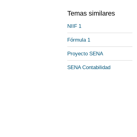
Temas similares
NIIF 1
Fórmula 1
Proyecto SENA
SENA Contabilidad