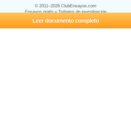
© 2011–2026 ClubEnsayos.com
Ensayos gratis y Trabajos de investigación
Leer documento completo
Ensayos y trabajos
Registrarse
Iniciar sesión
Ayuda
Contáctenos
Mapa del sitio
Política de privacidad
Términos de servicio