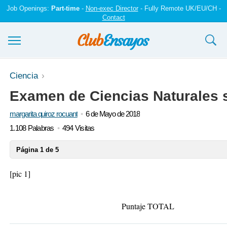
Job Openings:
Part-time
-
Non-exec Director
- Fully Remote UK/EU/CH -
Contact
Ensayos y trabajos
Ciencia
Examen de Ciencias Naturales s
Registrarse
margarita quiroz rocuant
6 de Mayo de 2018
Iniciar sesión
1.108 Palabras
494 Visitas
Contáctenos
Página 1 de 5
[pic 1]
Puntaje TOTAL