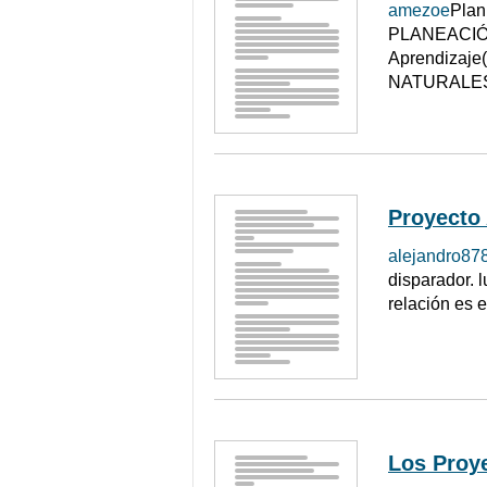
amezoe
Plan
PLANEACIÓN 
Aprendizaje
NATURALES T
Proyecto 
alejandro87
disparador. l
relación es 
Los Proye