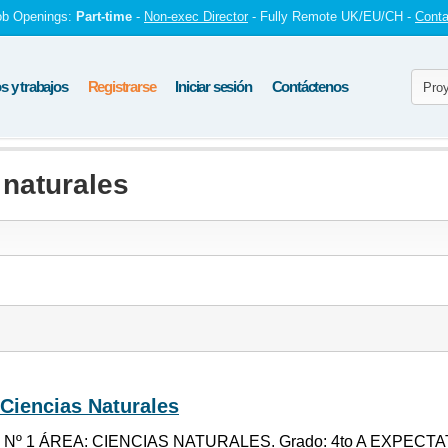
ob Openings:
Part-time
-
Non-exec Director
- Fully Remote UK/EU/CH -
Conta
 y trabajos
Registrarse
Iniciar sesión
Contáctenos
 naturales
Ciencias Naturales
º 1 ÁREA: CIENCIAS NATURALES. Grado: 4to A EXPECTA