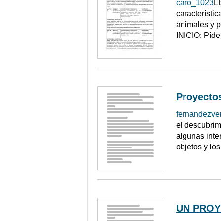
caro_1023
L
característi
animales y 
INICIO: Píde
Proyectos
fernandezve
el descubrimi
algunas inte
objetos y lo
UN PROY