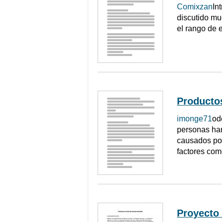
Comixzan
In
discutido mu
el rango de 
Producto
imonge71
od
personas han
causados por
factores com
Proyecto 