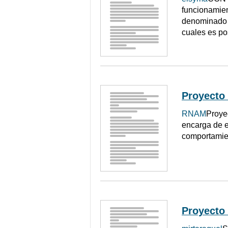
funcionamien
denominado c
cuales es pos
Proyecto 
RNAM
Proye
encarga de e
comportamien
Proyecto 