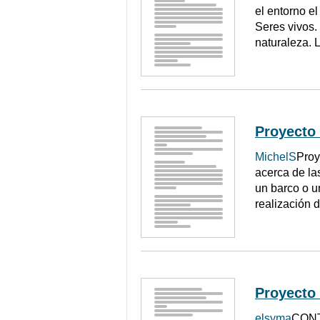
el entorno 
Seres vivos.
naturaleza. 
Proyecto 
MichelS
Proy
acerca de la
un barco o u
realización 
Proyecto 
elsyma
CONTE