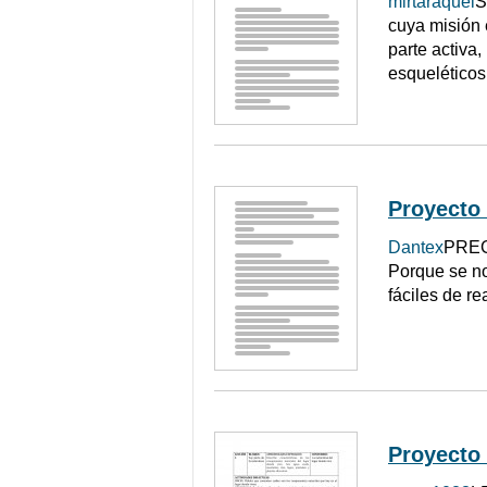
mirtaraquel
S
cuya misión 
parte activa
esqueléticos
Proyecto 
Dantex
PREGU
Porque se no
fáciles de r
Proyecto 