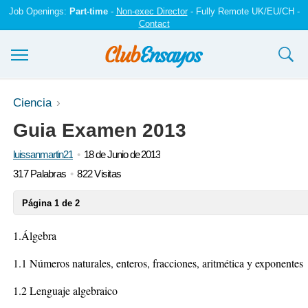
Job Openings:
Part-time
-
Non-exec Director
- Fully Remote UK/EU/CH -
Contact
Ensayos y trabajos
Ciencia
Guia Examen 2013
Registrarse
luissanmartin21
18 de Junio de 2013
Iniciar sesión
317 Palabras
822 Visitas
Contáctenos
Página 1 de 2
1.Álgebra
1.1 Números naturales, enteros, fracciones, aritmética y exponentes
1.2 Lenguaje algebraico