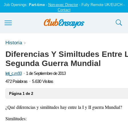
Job Openings:
Part-time
-
Non-exec Director
- Fully Remote UK/EU/CH -
Contact
Ensayos y trabajos
Historia
Diferencias Y Similtudes Entre 
Registrarse
Segunda Guerra Mundial
Iniciar sesión
leti_c.m93
1 de Septiembre de 2013
Contáctenos
472 Palabras
5.630 Visitas
Página 1 de 2
¿Qué diferencias y similitudes hay entre la I y II guerra Mundial?
Similitudes: