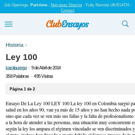
Job Openings:
Part-time
-
Non-exec Director
- Fully Remote UK/EU/CH -
Contact
Ensayos y trabajos
Historia
Ley 100
Registrarse
karoljauregui
9 de Abril de 2014
Iniciar sesión
358 Palabras
495 Visitas
Contáctenos
Página 1 de 2
Ensayo De La Ley 100 LEY 100 La ley 100 en Colombia surgió para 
salud en los años 90, van ya más de 15 años y no han hecho nada por
sino que cada vez se ven más sus fallas y la falta de profesionalism
a la hora de atender a las personas, una situación muy concurrente es
según la ley los ampara el régimen vinculado se ven discriminados 
el trato, incluso han llegado a morir debido al famoso “paseo de la