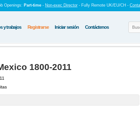
ob Openings:
Part-time
-
Non-exec Director
- Fully Remote UK/EU/CH -
Conta
 y trabajos
Registrarse
Iniciar sesión
Contáctenos
Mexico 1800-2011
011
itas