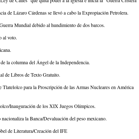
Ley de Calles “que quita poder a la Iglesia e inicia la “Guerra Cristera
ia de Lázaro Cárdenas se llevó a cabo la Expropiación Petrolera.
Guerra Mundial debido al hundimiento de dos barcos.
 al voto.
icana.
 de la columna del Ángel de la Independencia.
l de Libros de Texto Gratuito.
e Tlatelolco para la Proscripción de las Armas Nucleares en América
lolco/Inauguración de los XIX Juegos Olímpicos.
lo nacionaliza la Banca/Devaluación del peso mexicano.
bel de Literatura/Creación del IFE