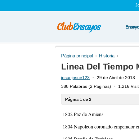
J
Ensayos
Página principal
Historia
Linea Del Tiempo 
josuejosue123
29 de Abril de 2013
388 Palabras
(2 Páginas)
1.216 Visi
Página 1 de 2
1802 Paz de Amiens
1804 Napoleon coronado emperador en
1805 Batalla de Trafalgar