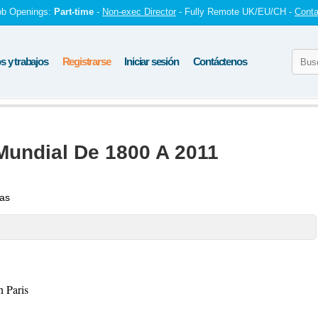
ob Openings:
Part-time
-
Non-exec Director
- Fully Remote UK/EU/CH -
Conta
 y trabajos
Registrarse
Iniciar sesión
Contáctenos
Mundial De 1800 A 2011
tas
 Paris