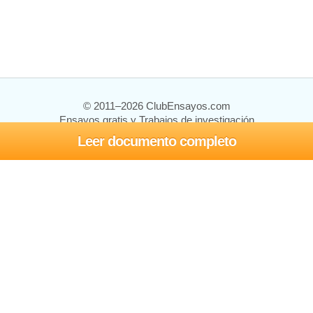
© 2011–2026 ClubEnsayos.com
Ensayos gratis y Trabajos de investigación
Leer documento completo
Ensayos y trabajos
Registrarse
Iniciar sesión
Ayuda
Contáctenos
Mapa del sitio