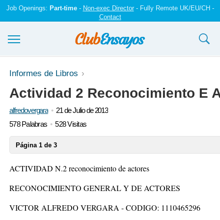
Job Openings:
Part-time
-
Non-exec Director
- Fully Remote UK/EU/CH -
Contact
Ensayos y trabajos
Informes de Libros
Actividad 2 Reconocimiento E 
Registrarse
alfredovergara
21 de Julio de 2013
Iniciar sesión
578 Palabras
528 Visitas
Contáctenos
Página 1 de 3
ACTIVIDAD N.2 reconocimiento de actores
RECONOCIMIENTO GENERAL Y DE ACTORES
VICTOR ALFREDO VERGARA - CODIGO: 1110465296