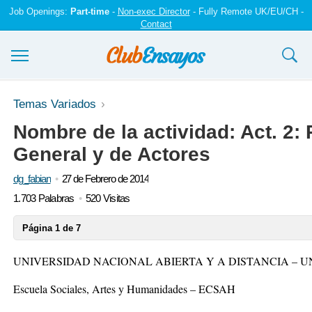
Job Openings:
Part-time
-
Non-exec Director
- Fully Remote UK/EU/CH -
Contact
Ensayos y trabajos
Temas Variados
Nombre de la actividad: Act. 2
Registrarse
General y de Actores
Iniciar sesión
dg_fabian
27 de Febrero de 2014
Contáctenos
1.703 Palabras
520 Visitas
Página 1 de 7
UNIVERSIDAD NACIONAL ABIERTA Y A DISTANCIA – 
Escuela Sociales, Artes y Humanidades – ECSAH