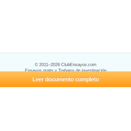
© 2011–2026 ClubEnsayos.com
Ensayos gratis y Trabajos de investigación
Leer documento completo
Ensayos y trabajos
Registrarse
Iniciar sesión
Ayuda
Contáctenos