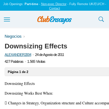
Job Openings:
Part-time
-
Non-exec Director
- Fully Remote UK/EU/CH -
Contact
Ensayos y trabajos
Negocios
Downsizing Effects
Registrarse
ALEXANDER2004
24 de Agosto de 2011
Iniciar sesión
427 Palabras
1.565 Visitas
Contáctenos
Página 1 de 2
Downsizing Effects
Downsizing Works Best When:
 Changes in Strategy, Organization structure and Culture accompa