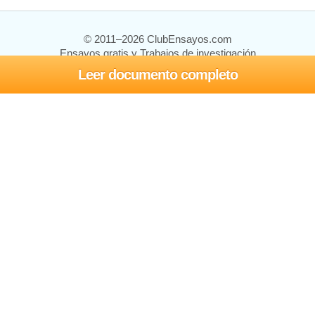
© 2011–2026 ClubEnsayos.com
Ensayos gratis y Trabajos de investigación
Leer documento completo
Ensayos y trabajos
Registrarse
Iniciar sesión
Ayuda
Contáctenos
Mapa del sitio
Política de privacidad
Términos de servicio