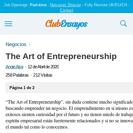
Job Openings:
Part-time
-
Non-exec Director
- Fully Remote UK/EU/CH -
Contact
Ensayos y trabajos
Negocios
The Art of Entrepreneurship
Registrarse
Angie Alva
12 de Abril de 2020
Iniciar sesión
258 Palabras
212 Visitas
Contáctenos
Página 1 de 2
“The Art of Entrepreneurship”, sin duda contiene mucho significado
buscando emprender un negocio.
El emprendimiento en sí mismo es
exitosos sienten curiosidad por el futuro y no tienen miedo de trabaj
espíritu empresarial están fuertemente relacionados y si no se inno
el mundo tal como lo conocemos.