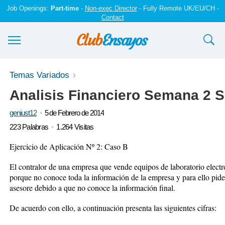
Job Openings:
Part-time
-
Non-exec Director
- Fully Remote UK/EU/CH -
Contact
Ensayos y trabajos
Temas Variados
Analisis Financiero Semana 2 S
Registrarse
geniust12
5 de Febrero de 2014
Iniciar sesión
223 Palabras
1.264 Visitas
Contáctenos
Ejercicio de Aplicación Nº 2: Caso B
El contralor de una empresa que vende equipos de laboratorio elect
porque no conoce toda la información de la empresa y para ello pide 
asesore debido a que no conoce la información final.
De acuerdo con ello, a continuación presenta las siguientes cifras: