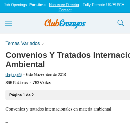
Job Openings:
Part-time
-
Non-exec Director
- Fully Remote UK/EU/CH -
Contact
Ensayos y trabajos
Temas Variados
Convenios Y Tratados Internaci
Registrarse
Ambiental
Iniciar sesión
darjhop26
6 de Noviembre de 2013
Contáctenos
366 Palabras
763 Visitas
Página 1 de 2
Convenios y tratados internacionales en materia ambiental
_