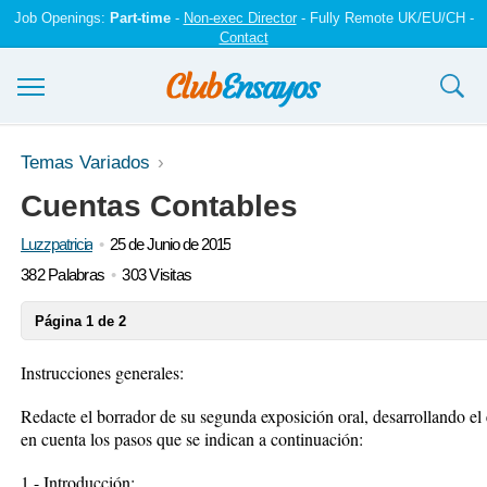
Job Openings:
Part-time
-
Non-exec Director
- Fully Remote UK/EU/CH -
Contact
Ensayos y trabajos
Temas Variados
Cuentas Contables
Registrarse
Luzzpatricia
25 de Junio de 2015
Iniciar sesión
382 Palabras
303 Visitas
Contáctenos
Página 1 de 2
Instrucciones generales:
Redacte el borrador de su segunda exposición oral, desarrollando e
en cuenta los pasos que se indican a continuación:
1.- Introducción: