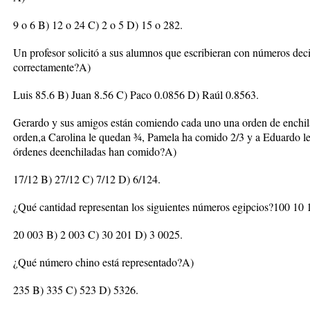
9 o 6 B) 12 o 24 C) 2 o 5 D) 15 o 282.
Un profesor solicitó a sus alumnos que escribieran con números dec
correctamente?A)
Luis 85.6 B) Juan 8.56 C) Paco 0.0856 D) Raúl 0.8563.
Gerardo y sus amigos están comiendo cada uno una orden de enchil
orden,a Carolina le quedan ¾, Pamela ha comido 2/3 y a Eduardo le
órdenes deenchiladas han comido?A)
17/12 B) 27/12 C) 7/12 D) 6/124.
¿Qué cantidad representan los siguientes números egipcios?100 
20 003 B) 2 003 C) 30 201 D) 3 0025.
¿Qué número chino está representado?A)
235 B) 335 C) 523 D) 5326.