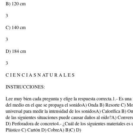
B) 120 cm
3
C) 140 cm
3
D) 184 cm
3
C I E N C I A S N AT U R A L E S
INSTRUCCIONES:
Lee muy bien cada pregunta y elige la respuesta correcta.1.- Es una
del medio en el que se propaga el sonidoA) Onda B) Resorte C) M
universal para medir la intensidad de los sonidosA) Calorífica B) O
de las siguientes situaciones puede causar daños al oído?A) Conver
D) Perforadora de concreto4.- ¿Cuál de los siguientes materiales e
Plástico C) Cartón D) CobreA) B)C) D)