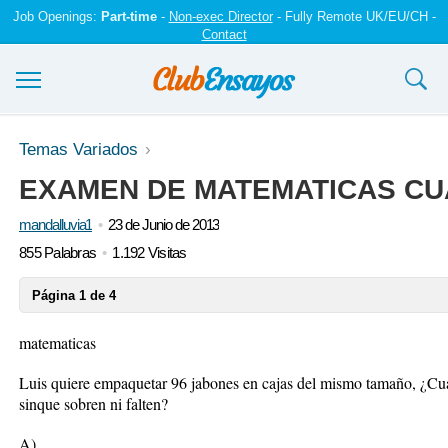
Job Openings:
Part-time
-
Non-exec Director
- Fully Remote UK/EU/CH -
Contact
Ensayos y trabajos
Temas Variados
EXAMEN DE MATEMATICAS C
Registrarse
mandalluvia1
23 de Junio de 2013
Iniciar sesión
855 Palabras
1.192 Visitas
Contáctenos
Página 1 de 4
matematicas
Luis quiere empaquetar 96 jabones en cajas del mismo tamaño, ¿Cu
sinque sobren ni falten?
A)