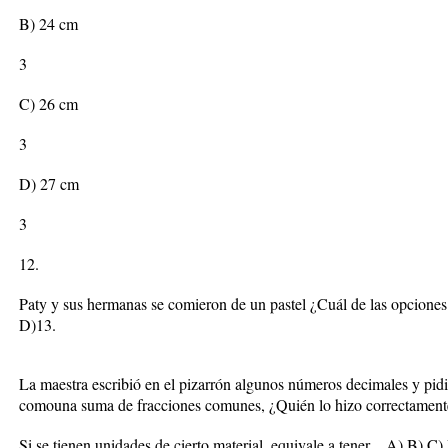
B) 24 cm
3
C) 26 cm
3
D) 27 cm
3
12.
Paty y sus hermanas se comieron de un pastel ¿Cuál de las opcione
D)13.
La maestra escribió en el pizarrón algunos números decimales y pid
comouna suma de fracciones comunes, ¿Quién lo hizo correctament
Si se tienen unidades de cierto material, equivale a tener…A) B) C)