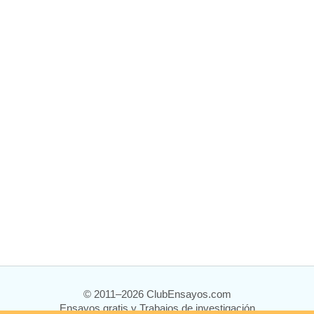
© 2011–2026 ClubEnsayos.com
Ensayos gratis y Trabajos de investigación