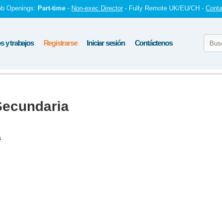
ob Openings:
Part-time
-
Non-exec Director
- Fully Remote UK/EU/CH -
Conta
 y trabajos
Registrarse
Iniciar sesión
Contáctenos
Secundaria
s