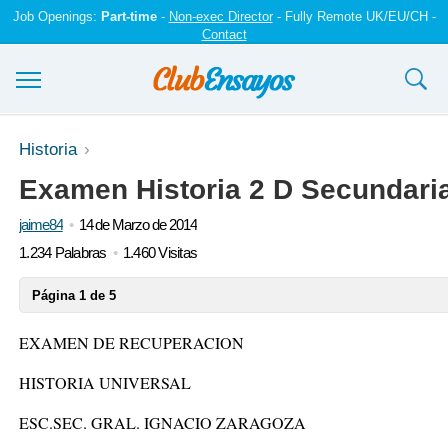
Job Openings:
Part-time
-
Non-exec Director
- Fully Remote UK/EU/CH -
Contact
Ensayos y trabajos
Historia
Examen Historia 2 D Secundari
Registrarse
jaime84
14 de Marzo de 2014
Iniciar sesión
1.234 Palabras
1.460 Visitas
Contáctenos
Página 1 de 5
EXAMEN DE RECUPERACION
HISTORIA UNIVERSAL
ESC.SEC. GRAL. IGNACIO ZARAGOZA