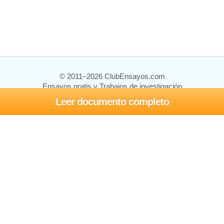
© 2011–2026 ClubEnsayos.com
Ensayos gratis y Trabajos de investigación
Leer documento completo
Ensayos y trabajos
Registrarse
Iniciar sesión
Ayuda
Contáctenos
Mapa del sitio