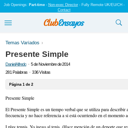
Job Openings:
Part-time
-
Non-exec Director
- Fully Remote UK/EU/CH -
Contact
Ensayos y trabajos
Temas Variados
Presente Simple
Registrarse
DanielAlfredo
5 de Noviembre de 2014
Iniciar sesión
281 Palabras
336 Visitas
Contáctenos
Página 1 de 2
Presente Simple
El Presente Simple es un tiempo verbal que se utiliza para describir
frecuencia y no hace referencia a si está ocurriendo en el momento a
I play tennis. Yo juego al tenis. (Hace mención de un deporte que r