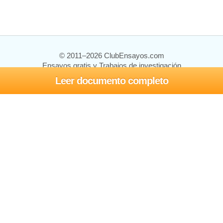
© 2011–2026 ClubEnsayos.com
Ensayos gratis y Trabajos de investigación
Leer documento completo
Ensayos y trabajos
Registrarse
Iniciar sesión
Ayuda
Contáctenos
Mapa del sitio
Política de privacidad
Términos de servicio