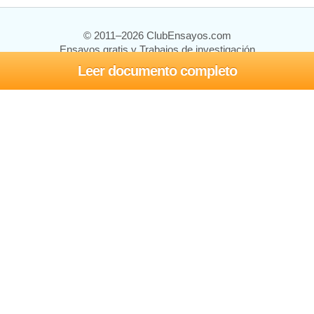
© 2011–2026 ClubEnsayos.com
Ensayos gratis y Trabajos de investigación
Leer documento completo
Ensayos y trabajos
Registrarse
Iniciar sesión
Ayuda
Contáctenos
Mapa del sitio
Política de privacidad
Términos de servicio