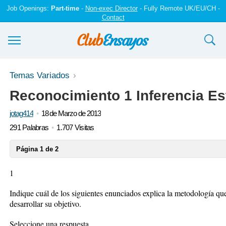
Job Openings:
Part-time
-
Non-exec Director
- Fully Remote UK/EU/CH -
Contact
Ensayos y trabajos
Temas Variados
Reconocimiento 1 Inferencia Es
Registrarse
jotag414
18 de Marzo de 2013
Iniciar sesión
291 Palabras
1.707 Visitas
Contáctenos
Página 1 de 2
1
Indique cuál de los siguientes enunciados explica la metodología que u
desarrollar su objetivo.
Seleccione una respuesta.