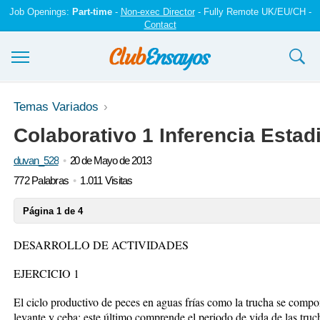
Job Openings:
Part-time
-
Non-exec Director
- Fully Remote UK/EU/CH -
Contact
Ensayos y trabajos
Temas Variados
Colaborativo 1 Inferencia Estadi
Registrarse
duvan_528
20 de Mayo de 2013
Iniciar sesión
772 Palabras
1.011 Visitas
Contáctenos
Página 1 de 4
DESARROLLO DE ACTIVIDADES
EJERCICIO 1
El ciclo productivo de peces en aguas frías como la trucha se compone
levante y ceba; este último comprende el periodo de vida de las tru