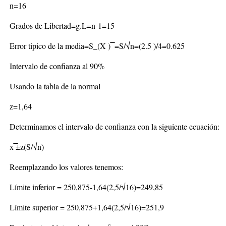
n=16
Grados de Libertad=g.L=n-1=15
Error tipico de la media=S_(X ) ̅ =S/√n=(2.5 )/4=0.625
Intervalo de confianza al 90%
Usando la tabla de la normal
z=1,64
Determinamos el intervalo de confianza con la siguiente ecuación:
x ̅±z(S/√n)
Reemplazando los valores tenemos:
Límite inferior = 250,875-1,64(2,5/√16)=249,85
Límite superior = 250,875+1,64(2,5/√16)=251,9