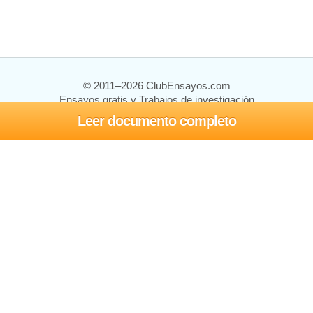
© 2011–2026 ClubEnsayos.com
Ensayos gratis y Trabajos de investigación
Leer documento completo
Ensayos y trabajos
Registrarse
Iniciar sesión
Ayuda
Contáctenos
Mapa del sitio
Política de privacidad