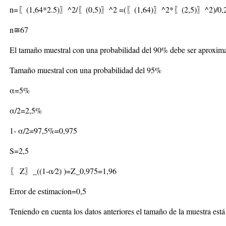
n=〖(1,64*2.5)〗^2/〖(0,5)〗^2 =(〖(1,64)〗^2*〖(2,5)〗^2)/0,2
n≅67
El tamaño muestral con una probabilidad del 90% debe ser aproxim
Tamaño muestral con una probabilidad del 95%
α=5%
α/2=2,5%
1- α/2=97,5%=0,975
S=2,5
〖 Z〗_((1-α⁄2) )=Z_0,975=1,96
Error de estimacíon=0,5
Teniendo en cuenta los datos anteriores el tamaño de la muestra está