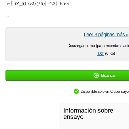
n=〖(Z_((1-α⁄2) )*S)〗^2/〖Error
...
Leer 3 páginas más »
Descargar como (para miembros actu
txt
(6 Kb)
Guardar
Disponible sólo en Clubensay
Información sobre
ensayo