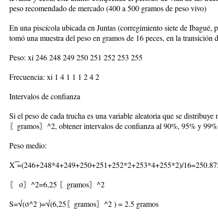
peso recomendado de mercado (400 a 500 gramos de peso vivo)
En una piscícola ubicada en Juntas (corregimiento siete de Ibagué, 
tomó una muestra del peso en gramos de 16 peces, en la transición d
Peso: xi 246 248 249 250 251 252 253 255
Frecuencia: xi 1 4 1 1 1 2 4 2
Intervalos de confianza
Si el peso de cada trucha es una variable aleatoria que se distribuy
〖gramos〗^2, obtener intervalos de confianza al 90%, 95% y 99% d
Peso medio:
X ̅=(246+248*4+249+250+251+252*2+253*4+255*2)/16=250.87
〖 σ〗^2=6,25 〖gramos〗^2
S=√(σ^2 )=√(6,25〖gramos〗^2 ) = 2.5 gramos