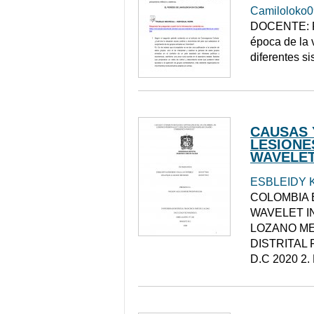
Camiloloko
DOCENTE: Ri
época de la
diferentes s
CAUSAS 
LESIONE
WAVELE
ESBLEIDY 
COLOMBIA 
WAVELET I
LOZANO ME
DISTRITAL
D.C 2020 2. 