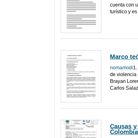
cuenta con u
turístico y e
Marco teó
nomamodi
1
de violenci
Brayan Loren
Carlos Sala
Causas y 
Colombia