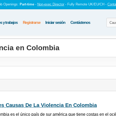
ob Openings:
Part-time
-
Non-exec Director
- Fully Remote UK/EU/CH -
Conta
 y trabajos
Registrarse
Iniciar sesión
Contáctenos
encia en Colombia
es Causas De La Violencia En Colombia
mbia es el único país de sur américa que tiene costas en el océ