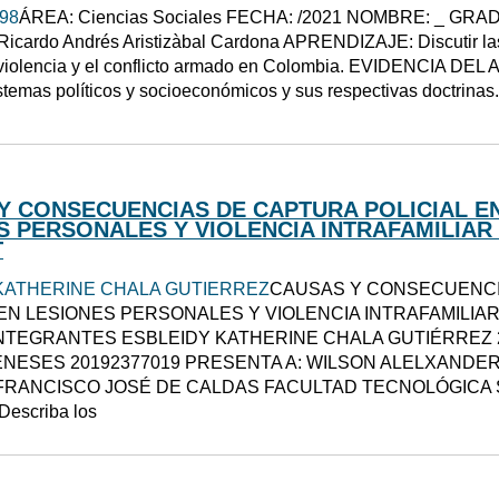
098
ÁREA: Ciencias Sociales FECHA: /2021 NOMBRE: _ GRAD
cardo Andrés Aristizàbal Cardona APRENDIZAJE: Discutir las
 violencia y el conflicto armado en Colombia. EVIDENCIA DEL
istemas políticos y socioeconómicos y sus respectivas doctr
Y CONSECUENCIAS DE CAPTURA POLICIAL E
S PERSONALES Y VIOLENCIA INTRAFAMILIA
T
KATHERINE CHALA GUTIERREZ
CAUSAS Y CONSECUENCIA
EN LESIONES PERSONALES Y VIOLENCIA INTRAFAMILI
NTEGRANTES ESBLEIDY KATHERINE CHALA GUTIÉRREZ 2
NESES 20192377019 PRESENTA A: WILSON ALELXANDE
 FRANCISCO JOSÉ DE CALDAS FACULTAD TECNOLÓGICA 
Describa los