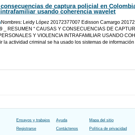
consecuencias de captura policial en Colombia
 intrafamiliar usando coherencia wavelet
a
Nombres: Leidy López 20172377007 Edisson Camargo 20172
69 _ RESUMEN “ CAUSAS Y CONSECUENCIAS DE CAPTUR
PERSONALES Y VIOLENCIA INTRAFAMILIAR USANDO COHER
ir la actividad criminal se ha usado los sistemas de información
Ensayos y trabajos
Ayuda
Mapa del sitio
Registrarse
Contáctenos
Política de privacidad