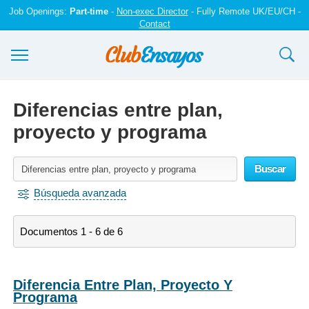
Job Openings:
Part-time
-
Non-exec Director
- Fully Remote UK/EU/CH -
Contact
Ensayos y trabajos
Diferencias entre plan,
Registrarse
proyecto y programa
Iniciar sesión
Buscar
Contáctenos
Búsqueda avanzada
Documentos 1 - 6 de 6
Diferencia Entre Plan, Proyecto Y
Programa