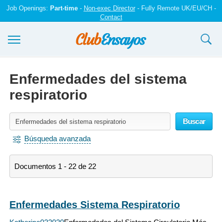
Job Openings:
Part-time
-
Non-exec Director
- Fully Remote UK/EU/CH -
Contact
Ensayos y trabajos
Enfermedades del sistema
Registrarse
respiratorio
Iniciar sesión
Buscar
Contáctenos
Búsqueda avanzada
Documentos 1 - 22 de 22
Enfermedades Sistema Respiratorio