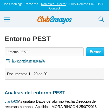
Job Openings:
Part-time
-
Non-exec Director
- Fully Remote UK/EU/CH -
Contact
Ensayos y trabajos
Entorno PEST
Registrarse
Buscar
Iniciar sesión
Búsqueda avanzada
Contáctenos
Documentos 1 - 20 de 20
Analisis del entorno PEST
clarita09
Asignatura Datos del alumno Fecha Dirección de
recursos humanos Apellidos: MORA RINCÓN 25/07/2016