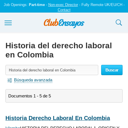
Job Openings:
Part-time
-
Non-exec Director
- Fully Remote UK/EU/CH -
Contact
Ensayos y trabajos
Historia del derecho laboral
Registrarse
en Colombia
Iniciar sesión
Buscar
Contáctenos
Búsqueda avanzada
Documentos 1 - 5 de 5
Historia Derecho Laboral En Colombia