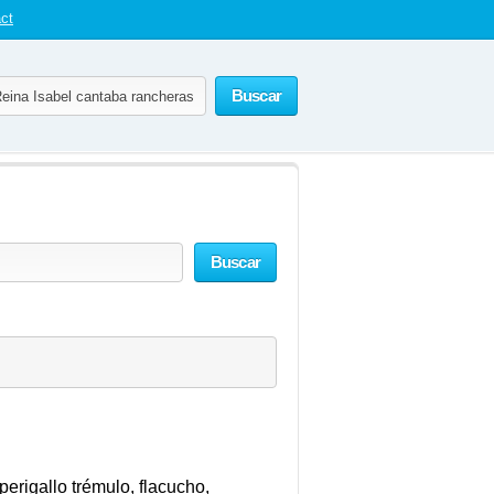
ct
Buscar
Buscar
erigallo trémulo, flacucho,