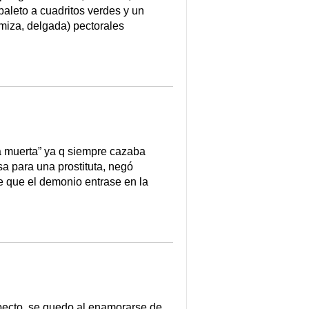
paleto a cuadritos verdes y un
miza, delgada) pectorales
ita muerta” ya q siempre cazaba
sa para una prostituta, negó
e que el demonio entrase en la
aspecto, se quedo al enamorarse de