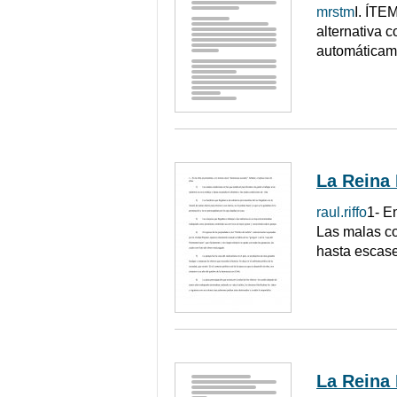
mrstm
I. ÍTE
alternativa 
automáticamen
La Reina
raul.riffo
1- E
Las malas con
hasta escase
La Reina