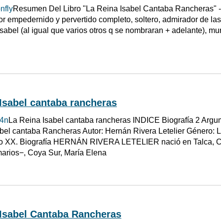
nfly
Resumen Del Libro "La Reina Isabel Cantaba Rancheras" - 
r empedernido y pervertido completo, soltero, admirador de l
Isabel (al igual que varios otros q se nombraran + adelante), mu
Isabel cantaba rancheras
b4n
La Reina Isabel cantaba rancheras INDICE Biografía 2 Argume
bel cantaba Rancheras Autor: Hernán Rivera Letelier Género: L
lo XX. Biografía HERNÁN RIVERA LETELIER nació en Talca, Chi
marios−, Coya Sur, María Elena
 Isabel Cantaba Rancheras