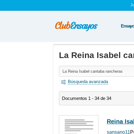
J
Ensayos
La Reina Isabel c
Búsqueda avanzada
Documentos 1 - 34 de 34
Reina Is
sansano11
P