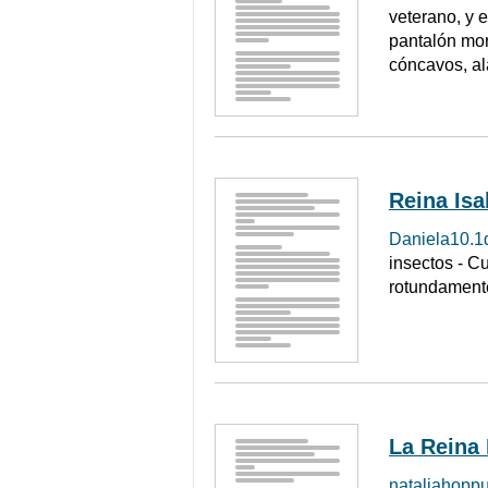
veterano, y 
pantalón mor
cóncavos, al
Reina Is
Daniela10.1
insectos - C
rotundamente
La Reina
nataliahopp