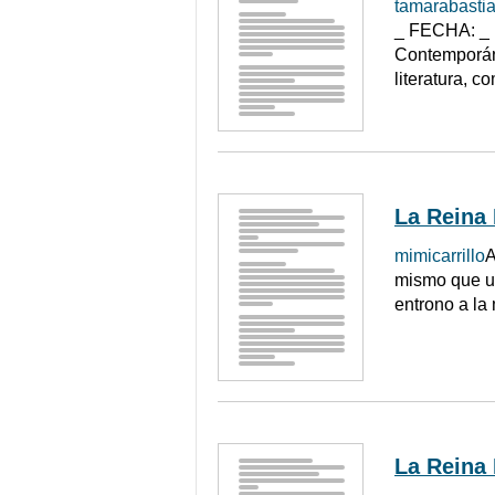
tamarabasti
_ FECHA: _
Contemporáne
literatura, 
La Reina
mimicarrillo
A
mismo que un
entrono a la
La Reina