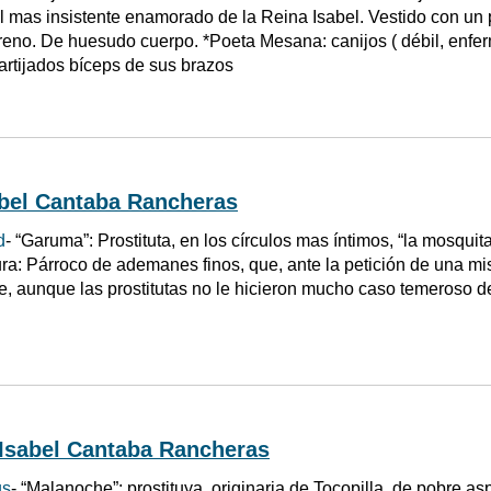
el mas insistente enamorado de la Reina Isabel. Vestido con un 
eno. De huesudo cuerpo. *Poeta Mesana: canijos ( débil, enfer
artijados bíceps de sus brazos
abel Cantaba Rancheras
d
- “Garuma”: Prostituta, en los círculos mas íntimos, “la mosqu
ura: Párroco de ademanes finos, que, ante la petición de una mi
, aunque las prostitutas no le hicieron mucho caso temeroso d
 Isabel Cantaba Rancheras
us
- “Malanoche”: prostituya, originaria de Tocopilla, de pobre 