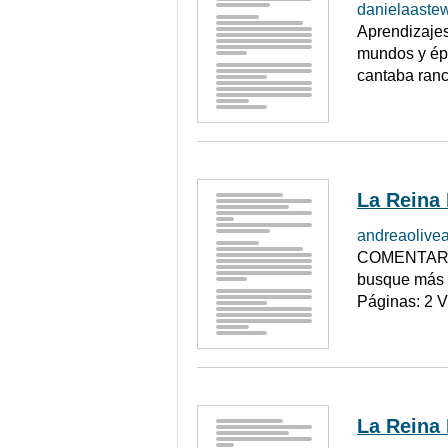
danielaastew
Aprendizajes
mundos y épo
cantaba ranch
La Reina
andreaolive
COMENTARIO 
busque más d
Páginas: 2 
La Reina