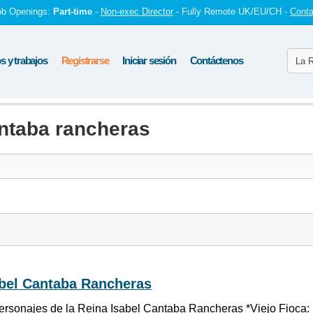
ob Openings:
Part-time
-
Non-exec Director
- Fully Remote UK/EU/CH -
Conta
 y trabajos
Registrarse
Iniciar sesión
Contáctenos
antaba rancheras
abel Cantaba Rancheras
ersonajes de la Reina Isabel Cantaba Rancheras *Viejo Fioca: p