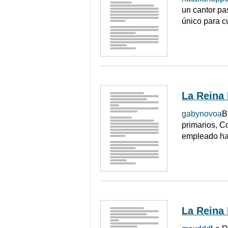
un cantor pas
único para c
La Reina
gabynovoa
B
primarios, C
empleado has
La Reina