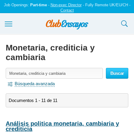
Job Openings:
Part-time
-
Non-exec Director
- Fully Remote UK/EU/CH -
Contact
Ensayos y trabajos
Monetaria, crediticia y
Registrarse
cambiaria
Iniciar sesión
Buscar
Contáctenos
Búsqueda avanzada
Documentos 1 - 11 de 11
Análisis politica monetaria, cambiaria y
crediticia