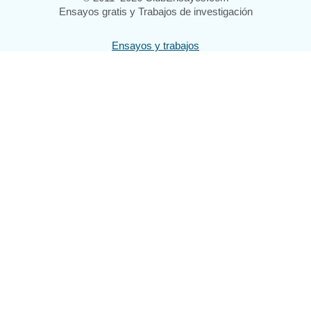
Ensayos gratis y Trabajos de investigación
Ensayos y trabajos
Registrarse
Iniciar sesión
Ayuda
Contáctenos
Mapa del sitio
Política de privacidad
Términos de servicio