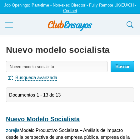
Job Openings:
Part-time
-
Non-exec Director
- Fully Remote UK/EU/CH -
Contact
Ensayos y trabajos
Nuevo modelo socialista
Registrarse
Buscar
Iniciar sesión
Búsqueda avanzada
Contáctenos
Documentos 1 - 13 de 13
Nuevo Modelo Socialista
zorejla
Modelo Productivo Socialista – Análisis de impacto
desde la perspectiva de una empresa pública, empresa de la