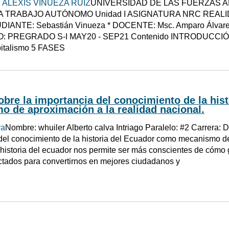
 ALEXIS VINUEZA RUIZ
UNIVERSIDAD DE LAS FUERZAS 
 TRABAJO AUTÓNOMO Unidad I ASIGNATURA NRC REALI
DIANTE: Sebastián Vinueza * DOCENTE: Msc. Amparo Álvar
: PREGRADO S-I MAY20 - SEP21 Contenido INTRODUCCI
apitalismo 5 FASES
bre la importancia del conocimiento de la his
 de aproximación a la realidad nacional.
va
Nombre: whuiler Alberto calva Intriago Paralelo: #2 Carrera:
del conocimiento de la historia del Ecuador como mecanismo de
 historia del ecuador nos permite ser más conscientes de cómo
ctados para convertirnos en mejores ciudadanos y