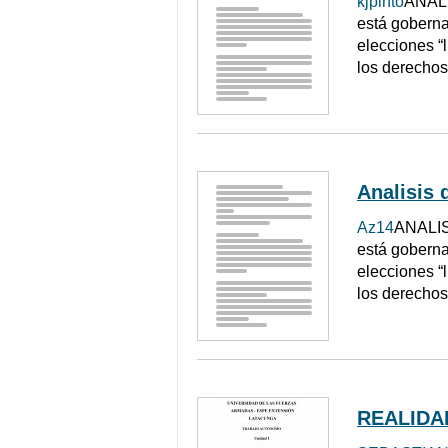
kjpinto
ANALI
está goberna
elecciones “
los derechos
Analisis 
Az14
ANALIS
está goberna
elecciones “
los derechos
REALIDA