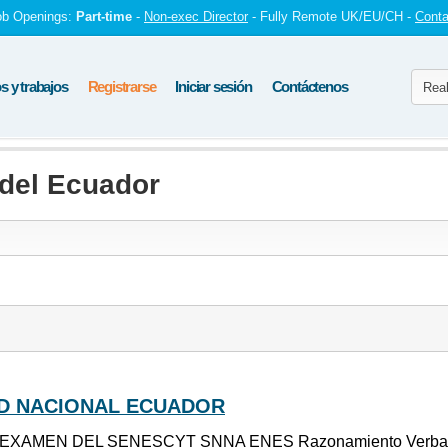
ob Openings:
Part-time
-
Non-exec Director
- Fully Remote UK/EU/CH -
Conta
 y trabajos
Registrarse
Iniciar sesión
Contáctenos
 del Ecuador
D NACIONAL ECUADOR
EXAMEN DEL SENESCYT SNNA ENES Razonamiento Verbal, Nu