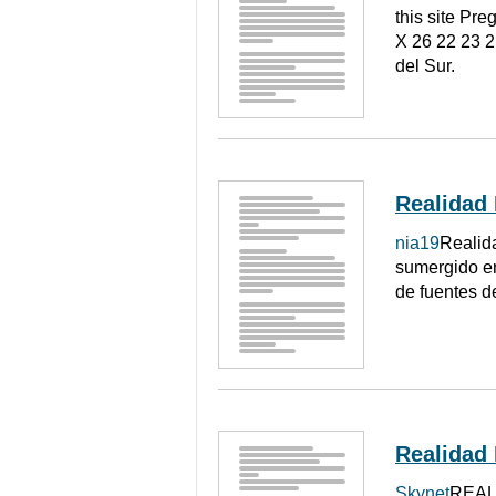
this site P
X 26 22 23 
del Sur.
Realidad
nia19
Realid
sumergido en 
de fuentes d
Realidad
Skynet
REAL