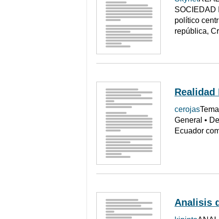
SOCIEDAD PA
político cent
república, C
Realidad
cerojas
Tema:
General • De
Ecuador comp
Analisis 