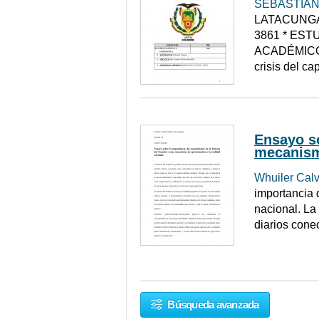
SEBASTIAN
LATACUNGA
3861 * ESTU
ACADÉMICO
crisis del c
Ensayo so
mecanismo
Whuiler Cal
importancia 
nacional. La
diarios cone
Búsqueda avanzada