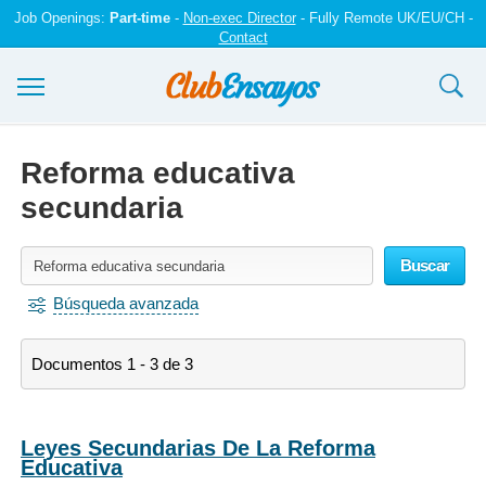
Job Openings:
Part-time
-
Non-exec Director
- Fully Remote UK/EU/CH -
Contact
Ensayos y trabajos
Reforma educativa
Registrarse
secundaria
Iniciar sesión
Buscar
Contáctenos
Búsqueda avanzada
Documentos 1 - 3 de 3
Leyes Secundarias De La Reforma
Educativa