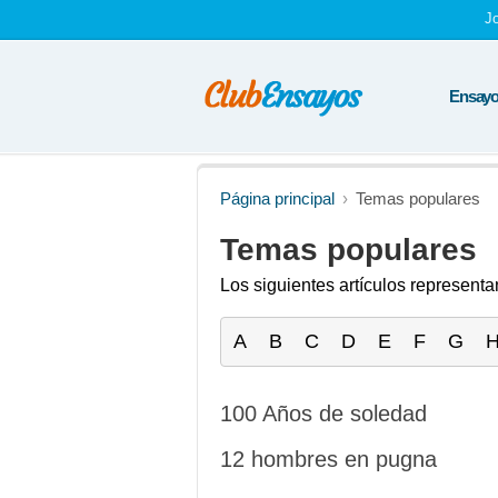
J
Ensayos
Página principal
Temas populares
Temas populares
Los siguientes artículos represen
A
B
C
D
E
F
G
100 Años de soledad
12 hombres en pugna