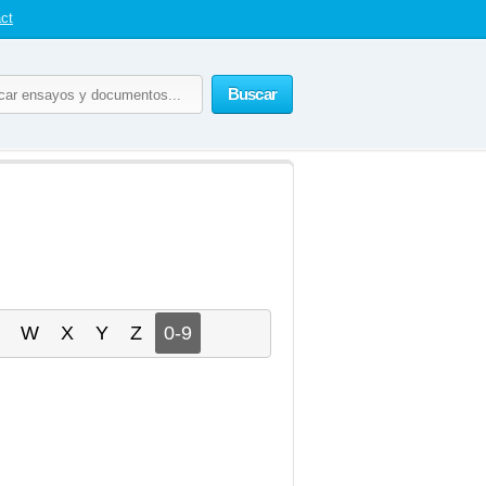
ct
Buscar
W
X
Y
Z
0-9