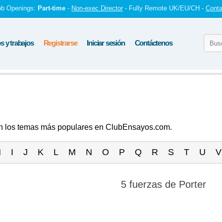
ob Openings:
Part-time
-
Non-exec Director
- Fully Remote UK/EU/CH -
Conta
 y trabajos
Registrarse
Iniciar sesión
Contáctenos
tan los temas más populares en ClubEnsayos.com.
H
I
J
K
L
M
N
O
P
Q
R
S
T
U
V
5 fuerzas de Porter