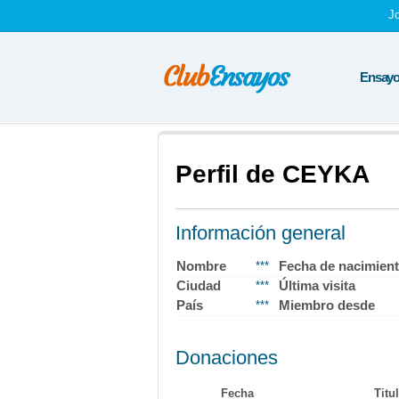
J
Ensayos
Perfil de CEYKA
Información general
Nombre
Fecha de nacimien
***
Ciudad
Última visita
***
País
Miembro desde
***
Donaciones
Fecha
Titu