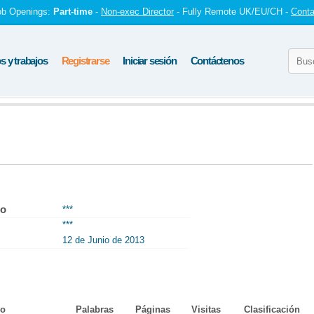
ob Openings:
Part-time
-
Non-exec Director
- Fully Remote UK/EU/CH -
Conta
 y trabajos
Registrarse
Iniciar sesión
Contáctenos
to
***
***
12 de Junio de 2013
lo
Palabras
Páginas
Visitas
Clasificación