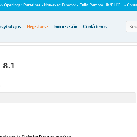
ob Openings:
Part-time
-
Non-exec Director
- Fully Remote UK/EU/CH -
Conta
 y trabajos
Registrarse
Iniciar sesión
Contáctenos
 8.1
s
peraciones de Daimler-Benz en muchos