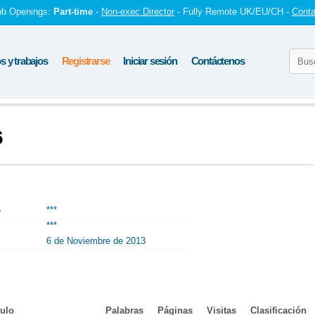
ob Openings:
Part-time
-
Non-exec Director
- Fully Remote UK/EU/CH -
Conta
 y trabajos
Registrarse
Iniciar sesión
Contáctenos
6
o
***
***
6 de Noviembre de 2013
tulo
Palabras
Páginas
Visitas
Clasificación