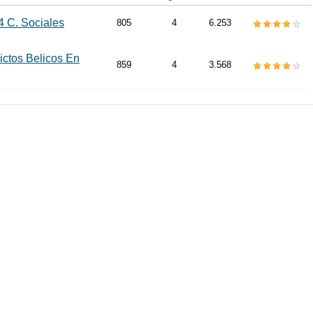
4 C. Sociales
805
4
6.253
ictos Belicos En
859
4
3.568