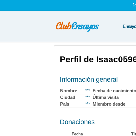
J
Ensayos
Perfil de Isaac059
Información general
Nombre
Fecha de nacimient
***
Ciudad
Última visita
***
País
Miembro desde
***
Donaciones
Fecha
Ti