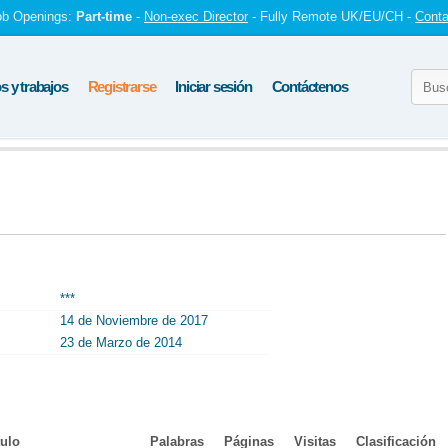
ob Openings:
Part-time
-
Non-exec Director
- Fully Remote UK/EU/CH -
Conta
 y trabajos
Registrarse
Iniciar sesión
Contáctenos
***
14 de Noviembre de 2017
23 de Marzo de 2014
tulo
Palabras
Páginas
Visitas
Clasificación