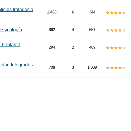
icios tratados a
1.468
6
344
 Psicología
862
4
651
E Infantil
294
2
489
vidad Integradora-
708
3
1.009