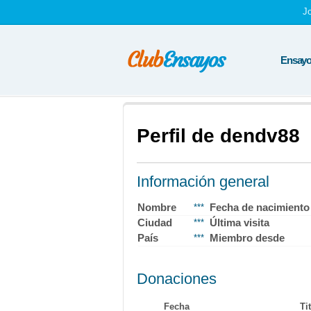
J
Ensayos
Perfil de dendv88
Información general
Nombre
Fecha de nacimiento
***
Ciudad
Última visita
***
País
Miembro desde
***
Donaciones
Fecha
Ti