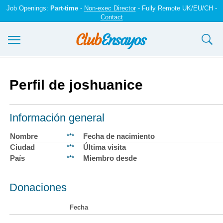
Job Openings:
Part-time
-
Non-exec Director
- Fully Remote UK/EU/CH -
Contact
Ensayos y trabajos
Perfil de joshuanice
Registrarse
Iniciar sesión
Información general
Contáctenos
Nombre
Fecha de nacimiento
***
Ciudad
Última visita
***
País
Miembro desde
***
Donaciones
Fecha