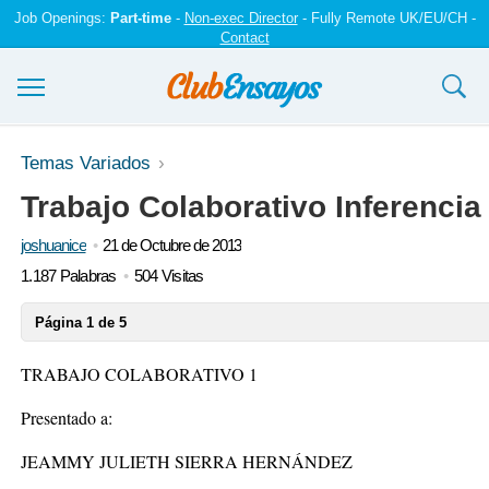
Job Openings:
Part-time
-
Non-exec Director
- Fully Remote UK/EU/CH -
Contact
Ensayos y trabajos
Temas Variados
Trabajo Colaborativo Inferencia
Registrarse
joshuanice
21 de Octubre de 2013
Iniciar sesión
1.187 Palabras
504 Visitas
Contáctenos
Página 1 de 5
TRABAJO COLABORATIVO 1
Presentado a:
JEAMMY JULIETH SIERRA HERNÁNDEZ