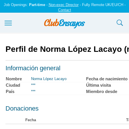
Job Openings:
Part-time
-
Non-exec Director
- Fully Remote UK/EU/CH -
Contact
Ensayos y trabajos
Perfil de Norma López Lacayo 
Registrarse
Iniciar sesión
Información general
Contáctenos
Nombre
Fecha de nacimiento
Norma López Lacayo
Ciudad
Última visita
***
País
Miembro desde
***
Donaciones
Fecha
T