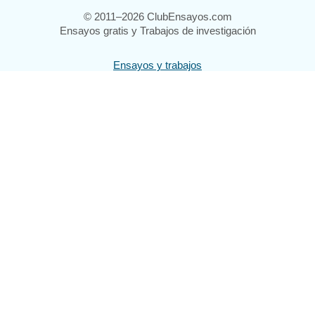
© 2011–2026 ClubEnsayos.com
Ensayos gratis y Trabajos de investigación
Ensayos y trabajos
Registrarse
Iniciar sesión
Ayuda
Contáctenos
Mapa del sitio
Política de privacidad
Términos de servicio