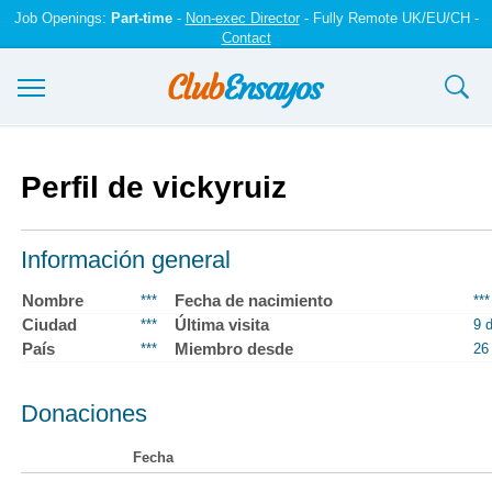
Job Openings:
Part-time
-
Non-exec Director
- Fully Remote UK/EU/CH -
Contact
Ensayos y trabajos
Perfil de vickyruiz
Registrarse
Iniciar sesión
Información general
Contáctenos
Nombre
Fecha de nacimiento
***
***
Ciudad
Última visita
***
9 
País
Miembro desde
***
26
Donaciones
Fecha