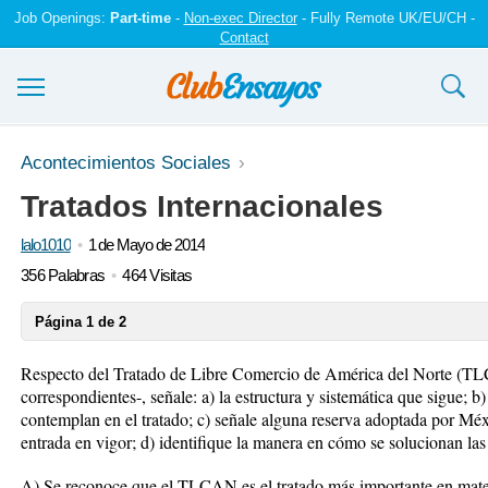
Job Openings:
Part-time
-
Non-exec Director
- Fully Remote UK/EU/CH -
Contact
Ensayos y trabajos
Acontecimientos Sociales
Tratados Internacionales
Registrarse
lalo1010
1 de Mayo de 2014
Iniciar sesión
356 Palabras
464 Visitas
Contáctenos
Página 1 de 2
Respecto del Tratado de Libre Comercio de América del Norte (TLC
correspondientes-, señale: a) la estructura y sistemática que sigue; b
contemplan en el tratado; c) señale alguna reserva adoptada por Méxi
entrada en vigor; d) identifique la manera en cómo se solucionan las 
A) Se reconoce que el TLCAN es el tratado más importante en materi