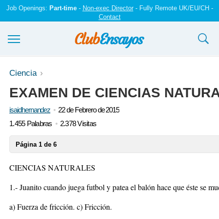
Job Openings:
Part-time
-
Non-exec Director
- Fully Remote UK/EU/CH -
Contact
Ensayos y trabajos
Ciencia
EXAMEN DE CIENCIAS NATURA
Registrarse
isaidhernandez
22 de Febrero de 2015
Iniciar sesión
1.455 Palabras
2.378 Visitas
Contáctenos
Página 1 de 6
CIENCIAS NATURALES
1.- Juanito cuando juega futbol y patea el balón hace que éste se mu
a) Fuerza de fricción. c) Fricción.