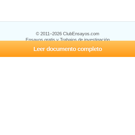
© 2011–2026 ClubEnsayos.com
Ensayos gratis y Trabajos de investigación
Leer documento completo
Ensayos y trabajos
Registrarse
Iniciar sesión
Ayuda
Contáctenos
Mapa del sitio
Política de privacidad
Términos de servicio