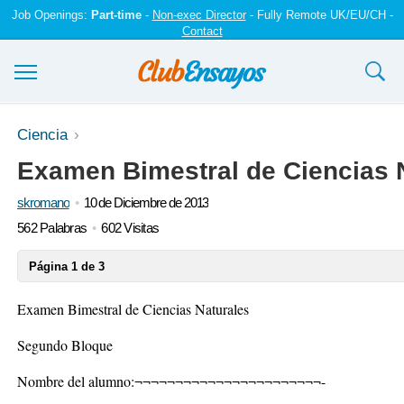
Job Openings:
Part-time
-
Non-exec Director
- Fully Remote UK/EU/CH -
Contact
Ensayos y trabajos
Ciencia
Examen Bimestral de Ciencias 
Registrarse
skromano
10 de Diciembre de 2013
Iniciar sesión
562 Palabras
602 Visitas
Contáctenos
Página 1 de 3
Examen Bimestral de Ciencias Naturales
Segundo Bloque
Nombre del alumno:¬¬¬¬¬¬¬¬¬¬¬¬¬¬¬¬¬¬¬¬¬¬¬-
__________________________________________________