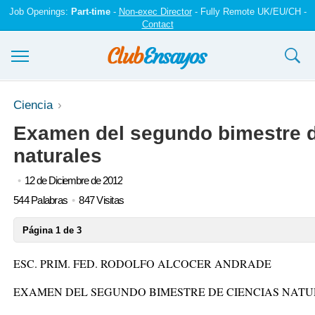
Job Openings:
Part-time
-
Non-exec Director
- Fully Remote UK/EU/CH -
Contact
Ensayos y trabajos
Ciencia
Examen del segundo bimestre d
Registrarse
naturales
Iniciar sesión
12 de Diciembre de 2012
Contáctenos
544 Palabras
847 Visitas
Página 1 de 3
ESC. PRIM. FED. RODOLFO ALCOCER ANDRADE
EXAMEN DEL SEGUNDO BIMESTRE DE CIENCIAS NAT