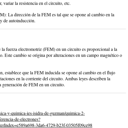
 variar la resistencia en el circuito, etc.
EM):
La dirección de la FEM es tal que se opone al cambio en la
ey de autoinducción.
a fuerza electromotriz (FEM) en un circuito es proporcional a la
o. Este cambio se origina por alteraciones en un campo magnético o
n, establece que la FEM inducida se opone al cambio en el flujo
iaciones en la corriente del circuito. Ambas leyes describen la
a generación de FEM en un circuito.
ica-y-quimica-ies-isidra-de-guzman/quimica-2-
ferencia-de-electrones?
erIndex=e589a698-3da6-4729-b23f-03505f09ce98