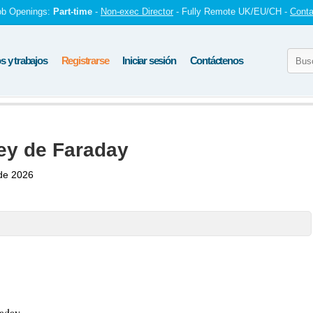
ob Openings:
Part-time
-
Non-exec Director
- Fully Remote UK/EU/CH -
Conta
 y trabajos
Registrarse
Iniciar sesión
Contáctenos
Ley de Faraday
de 2026
raday