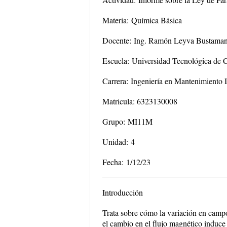
Materia:
Química Básica
Docente:
Ing. Ramón Leyva Bustaman
Escuela:
Universidad Tecnológica de 
Carrera:
Ingeniería en Mantenimiento I
Matricula:
6323130008
Grupo:
MI11M
Unidad:
4
Fecha:
1/12/23
Introducción
Trata sobre cómo la variación en campo
el cambio en el flujo magnético induce 