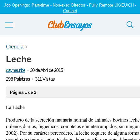
Job Openings:
Part-time
-
Non-exec Director
- Fully Remote UK/EU/CH -
Contact
Ensayos y trabajos
Ciencia
Leche
Registrarse
dayneuribe
30 de Abril de 2015
Iniciar sesión
298 Palabras
311 Visitas
Contáctenos
Página 1 de 2
La Leche
Producto de la secreción mamaria normal de animales bovinos leche
ordeños diarios, higiénicos, completos e ininterrumpidos, sin ningú
2002). Por su carácter perecedero, la leche requiere de alguna form
periodo de conservación. Es decir, debe transformarse en diferentes