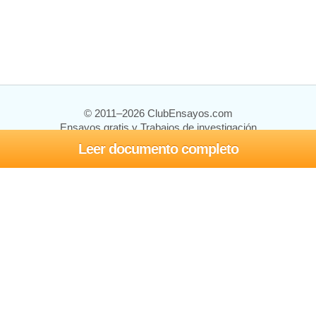
© 2011–2026 ClubEnsayos.com
Ensayos gratis y Trabajos de investigación
Leer documento completo
Ensayos y trabajos
Registrarse
Iniciar sesión
Ayuda
Contáctenos
Mapa del sitio