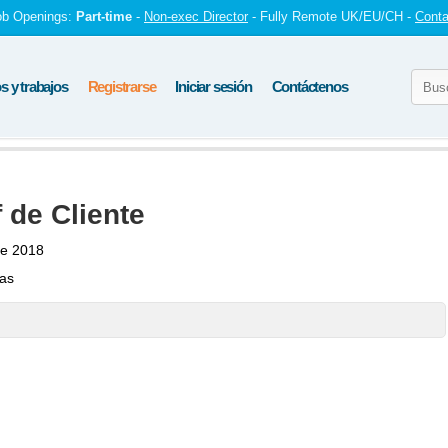
ob Openings:
Part-time
-
Non-exec Director
- Fully Remote UK/EU/CH -
Conta
 y trabajos
Registrarse
Iniciar sesión
Contáctenos
 de Cliente
de 2018
tas