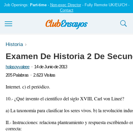
Job Openings:
Part-time
-
Non-exec Director
- Fully Remote UK/EU/CH -
Contact
Ensayos y trabajos
Historia
Examen De Historia 2 De Secun
Registrarse
holasoyvaleee
14 de Junio de 2013
Iniciar sesión
205 Palabras
2.623 Visitas
Contáctenos
Internet. c) el periódico.
10.- ¿Qué invento el científico del siglo XVIII, Carl von Lineé?
a) La taxonomía para clasificar los seres vivos. b) la revolución indust
II.- Instrucciones: relaciona planteamiento y respuesta escribiendo en 
correcta: