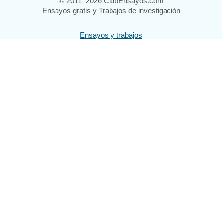
© 2011–2026 ClubEnsayos.com
Ensayos gratis y Trabajos de investigación
Ensayos y trabajos
Registrarse
Iniciar sesión
Ayuda
Contáctenos
Mapa del sitio
Política de privacidad
Términos de servicio