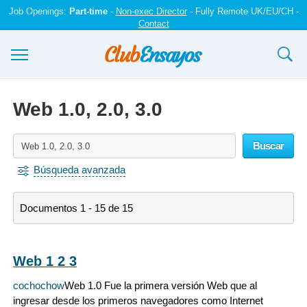
Job Openings:
Part-time
-
Non-exec Director
- Fully Remote UK/EU/CH -
Contact
Ensayos y trabajos
Web 1.0, 2.0, 3.0
Registrarse
Buscar
Iniciar sesión
Búsqueda avanzada
Contáctenos
Documentos 1 - 15 de 15
Web 1 2 3
cochochow
Web 1.0 Fue la primera versión Web que al
ingresar desde los primeros navegadores como Internet